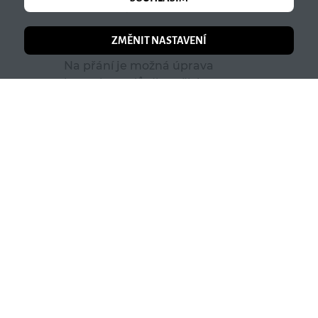
zahrádka
Kapacita restaurace je 60 míst,
ZMĚNIT NASTAVENÍ
stoly jsou určeny pro 2-6 osob.
Na přání je možná úprava
kapacity stolů dle vašich
požadavků.
Letní terasa se nachází v
krásném vnitrobloku
pavlačového domu, je osazena
zelení a najdete zde klidné
prostředí v centru města.
Kapacita je 80 míst, se stoly 4-
...
více informací